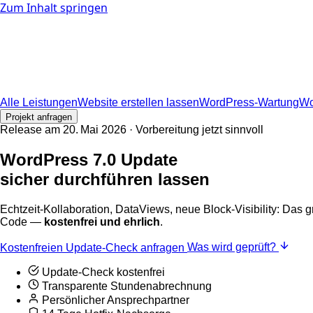
Zum Inhalt springen
Leistungen
Alle Leistungen
Website erstellen lassen
WordPress-Wartung
Wo
Über mich
Arbeitsweise
Blog
Kontakt
⌘K
Projekt anfragen
Alle Leistungen
Website erstellen lassen
WordPress-Wartung
Wo
Projekt anfragen
Release am 20. Mai 2026 · Vorbereitung jetzt sinnvoll
WordPress 7.0 Update
sicher durchführen lassen
Echtzeit-Kollaboration, DataViews, neue Block-Visibility: Das 
Code —
kostenfrei und ehrlich
.
Was wird geprüft?
Kostenfreien Update-Check anfragen
Update-Check kostenfrei
Transparente Stundenabrechnung
Persönlicher Ansprechpartner