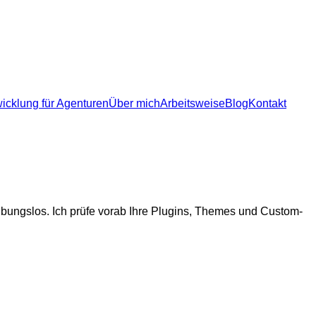
icklung für Agenturen
icklung für Agenturen
Über mich
Arbeitsweise
Blog
Kontakt
reibungslos. Ich prüfe vorab Ihre Plugins, Themes und Custom-