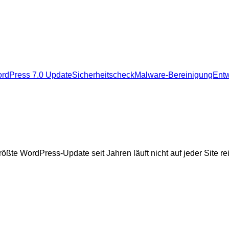
rdPress 7.0 Update
Sicherheitscheck
Malware-Bereinigung
Entw
rdPress 7.0 Update
Sicherheitscheck
Malware-Bereinigung
Entw
größte WordPress-Update seit Jahren läuft nicht auf jeder Site 