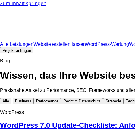
Zum Inhalt springen
Leistungen
Alle Leistungen
Website erstellen lassen
WordPress-Wartung
Wo
Über mich
Arbeitsweise
Blog
Kontakt
⌘K
Projekt anfragen
Alle Leistungen
Website erstellen lassen
WordPress-Wartung
Wo
Projekt anfragen
Blog
Wissen, das Ihre Website be
Praxisnahe Artikel zu Performance, SEO, Frameworks und alle
Alle
Business
Performance
Recht & Datenschutz
Strategie
Tech
WordPress
WordPress 7.0 Update-Checkliste: Anf