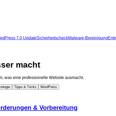
rdPress 7.0 Update
Sicherheitscheck
Malware-Bereinigung
Entw
rdPress 7.0 Update
Sicherheitscheck
Malware-Bereinigung
Entw
sser macht
m, was eine professionelle Website ausmacht.
nologie
Tipps & Tricks
WordPress
orderungen & Vorbereitung