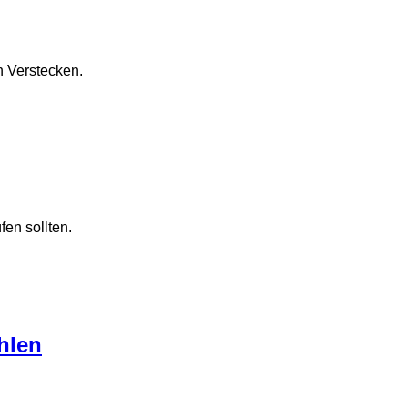
n Verstecken.
en sollten.
hlen