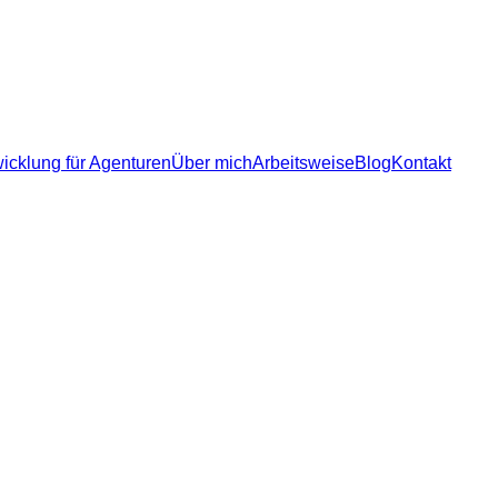
icklung für Agenturen
icklung für Agenturen
Über mich
Arbeitsweise
Blog
Kontakt