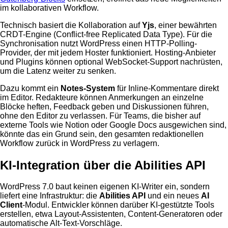
im kollaborativen Workflow.
Technisch basiert die Kollaboration auf
Yjs
, einer bewährten
CRDT-Engine (Conflict-free Replicated Data Type). Für die
Synchronisation nutzt WordPress einen HTTP-Polling-
Provider, der mit jedem Hoster funktioniert. Hosting-Anbieter
und Plugins können optional WebSocket-Support nachrüsten,
um die Latenz weiter zu senken.
Dazu kommt ein
Notes-System
für Inline-Kommentare direkt
im Editor. Redakteure können Anmerkungen an einzelne
Blöcke heften, Feedback geben und Diskussionen führen,
ohne den Editor zu verlassen. Für Teams, die bisher auf
externe Tools wie Notion oder Google Docs ausgewichen sind,
könnte das ein Grund sein, den gesamten redaktionellen
Workflow zurück in WordPress zu verlagern.
KI-Integration über die Abilities API
WordPress 7.0 baut keinen eigenen KI-Writer ein, sondern
liefert eine Infrastruktur: die
Abilities API
und ein neues
AI
Client
-Modul. Entwickler können darüber KI-gestützte Tools
erstellen, etwa Layout-Assistenten, Content-Generatoren oder
automatische Alt-Text-Vorschläge.