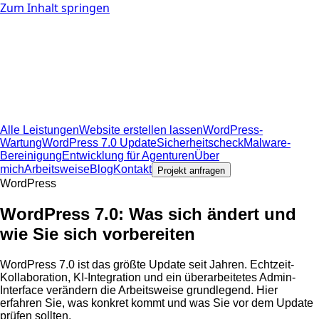
Zum Inhalt springen
Leistungen
Alle Leistungen
Website erstellen lassen
WordPress-
Wartung
WordPress 7.0 Update
Sicherheitscheck
Malware-
Bereinigung
Entwicklung für Agenturen
Über mich
Arbeitsweise
Blog
Kontakt
⌘K
Projekt anfragen
Alle Leistungen
Website erstellen lassen
WordPress-
Wartung
WordPress 7.0 Update
Sicherheitscheck
Malware-
Bereinigung
Entwicklung für Agenturen
Über
mich
Arbeitsweise
Blog
Kontakt
Projekt anfragen
WordPress
WordPress 7.0: Was sich ändert und
wie Sie sich vorbereiten
WordPress 7.0 ist das größte Update seit Jahren. Echtzeit-
Kollaboration, KI-Integration und ein überarbeitetes Admin-
Interface verändern die Arbeitsweise grundlegend. Hier
erfahren Sie, was konkret kommt und was Sie vor dem Update
prüfen sollten.