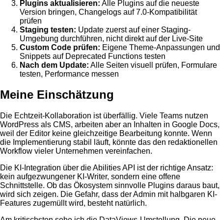
Plugins aktualisieren:
Alle Plugins auf die neueste
Version bringen, Changelogs auf 7.0-Kompatibilität
prüfen
Staging testen:
Update zuerst auf einer Staging-
Umgebung durchführen, nicht direkt auf der Live-Site
Custom Code prüfen:
Eigene Theme-Anpassungen und
Snippets auf Deprecated Functions testen
Nach dem Update:
Alle Seiten visuell prüfen, Formulare
testen, Performance messen
Meine Einschätzung
Die Echtzeit-Kollaboration ist überfällig. Viele Teams nutzen
WordPress als CMS, arbeiten aber an Inhalten in Google Docs,
weil der Editor keine gleichzeitige Bearbeitung konnte. Wenn
die Implementierung stabil läuft, könnte das den redaktionellen
Workflow vieler Unternehmen vereinfachen.
Die KI-Integration über die Abilities API ist der richtige Ansatz:
kein aufgezwungener KI-Writer, sondern eine offene
Schnittstelle. Ob das Ökosystem sinnvolle Plugins daraus baut,
wird sich zeigen. Die Gefahr, dass der Admin mit halbgaren KI-
Features zugemüllt wird, besteht natürlich.
Am kritischsten sehe ich die DataViews-Umstellung. Die neue