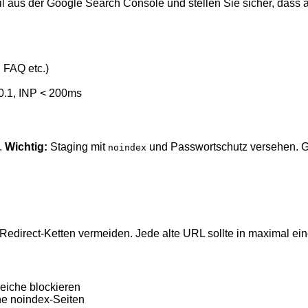
l aus der Google Search Console und stellen Sie sicher, dass al
 FAQ etc.)
 0.1, INP < 200ms
.
Wichtig:
Staging mit
und Passwortschutz versehen. Goo
noindex
 Redirect-Ketten vermeiden. Jede alte URL sollte in maximal ei
reiche blockieren
ne noindex-Seiten