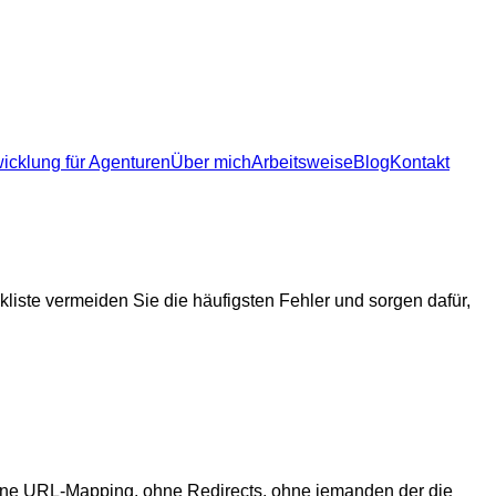
icklung für Agenturen
icklung für Agenturen
Über mich
Arbeitsweise
Blog
Kontakt
liste vermeiden Sie die häufigsten Fehler und sorgen dafür,
 ohne URL-Mapping, ohne Redirects, ohne jemanden der die