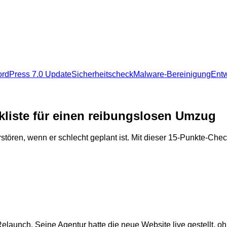
rdPress 7.0 Update
Sicherheitscheck
Malware-Bereinigung
Entw
rdPress 7.0 Update
Sicherheitscheck
Malware-Bereinigung
Entw
kliste für einen reibungslosen Umzug
ören, wenn er schlecht geplant ist. Mit dieser 15-Punkte-Check
elaunch. Seine Agentur hatte die neue Website live gestellt,