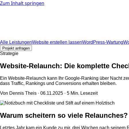
Zum Inhalt springen
Leistungen
Alle Leistungen
Website erstellen lassen
WordPress-Wartung
Wo
Über mich
Arbeitsweise
Blog
Kontakt
⌘K
Projekt anfragen
Alle Leistungen
Website erstellen lassen
WordPress-Wartung
Wo
Projekt anfragen
Strategie
Website-Relaunch: Die komplette Chec
Ein Website-Relaunch kann Ihr Google-Ranking über Nacht zerst
dass Traffic, Rankings und Conversions erhalten bleiben.
Von Dennis Theis ·
06.11.2025
· 5 Min. Lesezeit
Warum scheitern so viele Relaunches?
Letztes Jahr kam ein Kunde zu mir, drei Wochen nach seinem R