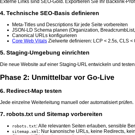
Externe Links sind SEO-Gold. Exportieren Sie Ihr Backlink-Profi
4. Technische SEO-Basis definieren
Meta-Titles und Descriptions für jede Seite vorbereiten
JSON-LD Schema planen (Organization, BreadcrumbList,
Canonical URLs konfigurieren
Core Web Vitals
Zielwerte definieren: LCP < 2.5s, CLS <
5. Staging-Umgebung einrichten
Die neue Website auf einer Staging-URL entwickeln und testen
Phase 2: Unmittelbar vor Go-Live
6. Redirect-Map testen
Jede einzelne Weiterleitung manuell oder automatisiert prüfen.
7. robots.txt und Sitemap vorbereiten
: Alle relevanten Seiten erlauben, sensible Be
robots.txt
: Nur kanonische URLs, keine Redirects, kei
sitemap.xml