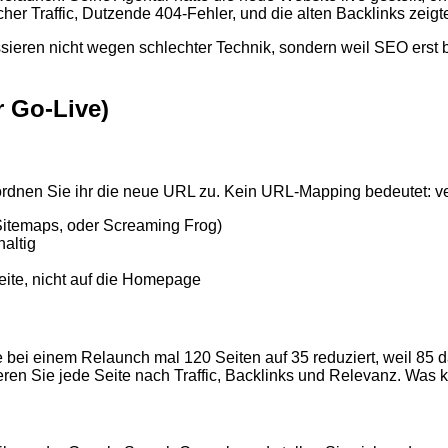
er Traffic, Dutzende 404-Fehler, und die alten Backlinks zeigt
sieren nicht wegen schlechter Technik, sondern weil SEO erst b
r Go-Live)
ordnen Sie ihr die neue URL zu. Kein URL-Mapping bedeutet: ve
Sitemaps, oder Screaming Frog)
altig
eite, nicht auf die Homepage
bei einem Relaunch mal 120 Seiten auf 35 reduziert, weil 85 dav
ieren Sie jede Seite nach Traffic, Backlinks und Relevanz. Was k